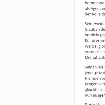
homo moder
als Agent e
der Rolle d
Sein zweide
Glauben de
im Nichtgl
Kulturen v
Weltreligio
europäische
Metaphysik
Seinen laiz
jener priva
Fremde abe
Kragen von
gleichbere
nun ausger
Dunkel blei