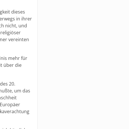
gkeit dieses
erwegs in ihrer
h nicht, und
religiöser
ner vereinten
dnis mehr für
t über die
des 20.
mußte, um das
nschheit
 Europäer
ikaverachtung