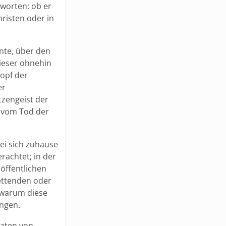
worten: ob er
risten oder in
nnte, über den
ieser ohnehin
topf der
er
tzengeist der
t vom Tod der
bei sich zuhause
rachtet; in der
öffentlichen
ettenden oder
 warum diese
ingen.
aaten von