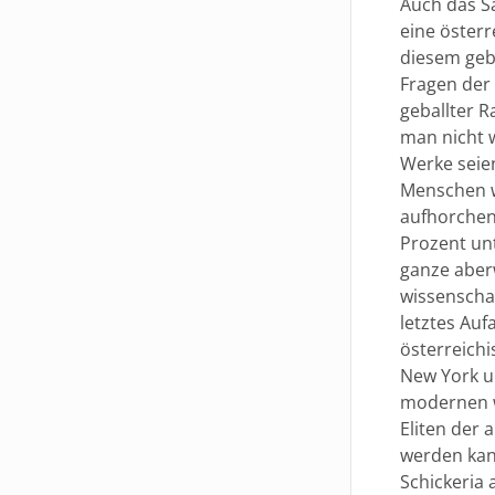
Auch das Sa
eine österr
diesem geb
Fragen der
geballter R
man nicht w
Werke seien
Menschen wä
aufhorchen
Prozent unt
ganze aberw
wissenscha
letztes Auf
österreichi
New York u
modernen w
Eliten der
werden kann
Schickeria