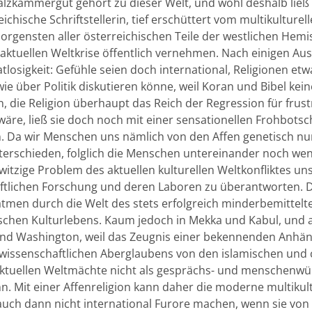
lzkammergut gehört zu dieser Welt, und wohl deshalb ließ 
eichische Schriftstellerin, tief erschüttert vom multikulturel
orgensten aller österreichischen Teile der westlichen Hem
 aktuellen Weltkrise öffentlich vernehmen. Nach einigen A
atlosigkeit: Gefühle seien doch international, Religionen et
ie über Politik diskutieren könne, weil Koran und Bibel kein
, die Religion überhaupt das Reich der Regression für frust
re, ließ sie doch noch mit einer sensationellen Frohbotsc
. Da wir Menschen uns nämlich von den Affen genetisch nu
erschieden, folglich die Menschen untereinander noch weni
itzige Problem des aktuellen kulturellen Weltkonfliktes un
ftlichen Forschung und deren Laboren zu überantworten. D
atmen durch die Welt des stets erfolgreich minderbemittelt
schen Kulturlebens. Kaum jedoch in Mekka und Kabul, und a
nd Washington, weil das Zeugnis einer bekennenden Anhän
issenschaftlichen Aberglaubens von den islamischen und c
 aktuellen Weltmächte nicht als gesprächs- und menschenwür
. Mit einer Affenreligion kann daher die moderne multikult
 auch dann nicht international Furore machen, wenn sie von