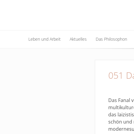
Leben und Arbeit
Aktuelles
Das Philosophon
Leben und Arbeit
Aktuelles
Das Philosophon
051 D
Das Fanal 
multikultur
das laizist
schön und m
modernesuc