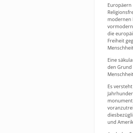
Europäern 
Religionsfr
modernen Pr
vormoderne
die europäi
Freiheit g
Menschheit
Eine säkula
den Grund u
Menschheit
Es versteht
Jahrhunder
monumental
voranzutre
diesbezügl
und Ameri