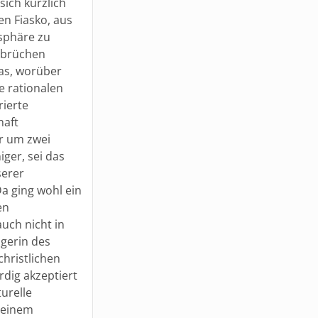
sich kürzlich
len Fiasko, aus
isphäre zu
usbrüchen
was, worüber
e rationalen
rierte
haft
r um zwei
ger, sei das
serer
a ging wohl ein
en
uch nicht in
gerin des
hristlichen
dig akzeptiert
urelle
 einem