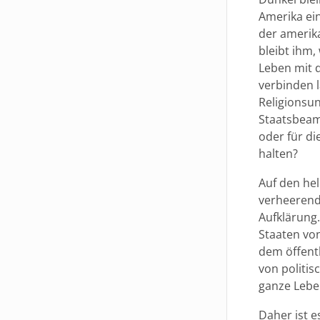
Amerika ei
der amerika
bleibt ihm,
Leben mit d
verbinden l
Religionsun
Staatsbeamt
oder für d
halten?
Auf den hel
verheerende
Aufklärung.
Staaten von
dem öffentl
von politis
ganze Lebe
Daher ist e