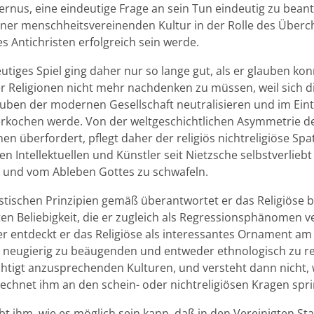
nus, eine eindeutige Frage an sein Tun eindeutig zu beant
iner menschheitsvereinenden Kultur in der Rolle des Überch
es Antichristen erfolgreich sein werde.
utiges Spiel ging daher nur so lange gut, als er glauben ko
r Religionen nicht mehr nachdenken zu müssen, weil sich d
auben der modernen Gesellschaft neutralisieren und im Ein
erkochen werde. Von der weltgeschichtlichen Asymmetrie d
nen überfordert, pflegt daher der religiös nichtreligiöse Spa
n Intellektuellen und Künstler seit Nietzsche selbstverlieb
 und vom Ableben Gottes zu schwafeln.
istischen Prinzipien gemäß überantwortet er das Religiöse 
ten Beliebigkeit, die er zugleich als Regressionsphänomen ve
r entdeckt er das Religiöse als interessantes Ornament am 
 neugierig zu beäugenden und entweder ethnologisch zu r
chtigt anzusprechenden Kulturen, und versteht dann nicht,
echnet ihm an den schein- oder nichtreligiösen Kragen spr
bt ihm, wie es möglich sein kann, daß in den Vereinigten St