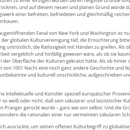
lturen zu einer einzigen würden deren religiöse Gründe un
trocknen, und auf diesem neuen und planen Grund würde d
swerk einer befreiten, befriedeten und gleichmäßig reiche
 erbauen.
ugenöffnenden Fanal von New York und Washington ist nu
der globalen Kulturvereinigung tief, die Ernüchterung bitter
g untröstlich, die Ratlosigkeit mit Händen zu greifen. Als o
rbeit vergeblich und hinfällig gewesen wäre, als ob sie kau
an der Oberfläche der Kulturen gekratzt hätte. Als ob hinter
n von 1001 Nacht eine noch ganz andere Geschichte und Na
 unbekannte und kulturell unschickliche, aufgeschrieben u
 Intellektuelle und Künstler speziell europäischer Proveni
r es weiß oder nicht, daß sein säkularer und laizistischer Ku
n Pranger gerückt wurde – ganz wie von selbst. Und die Gr
, sondern die rationalen einer nur vermeinten säkularen Sch
ich ausrückte, um seinen offenen Kulturbegriff zu globalisi