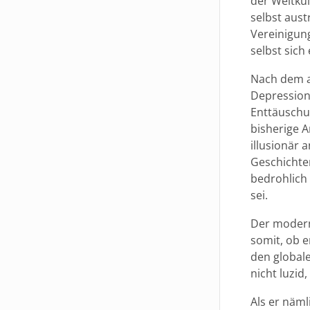
der Weltku
selbst aus
Vereinigung
selbst sich
Nach dem a
Depression 
Enttäuschun
bisherige A
illusionär 
Geschichte
bedrohlich
sei.
Der moderne
somit, ob e
den globale
nicht luzid
Als er näml