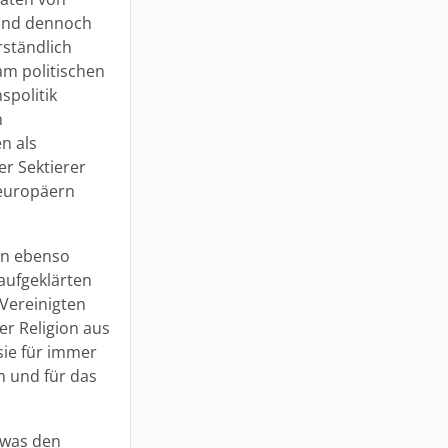
 und dennoch
rständlich
 am politischen
spolitik
n
n als
er Sektierer
europäern
 in ebenso
aufgeklärten
 Vereinigten
er Religion aus
sie für immer
m und für das
 was den