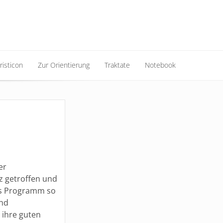
risticon
Zur Orientierung
Traktate
Notebook
risticon
Zur Orientierung
Traktate
Notebook
er
z getroffen und
das Programm so
und
ihre guten