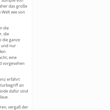
d Sümpfe von
aher das große
n Welt wie von
n die
, die
b die ganze
m und nur
 den
cht, eine
nd vorgesehen
enz erfährt
lturbegriff an
ünde dafür sind
läue.
eren, vergaß der