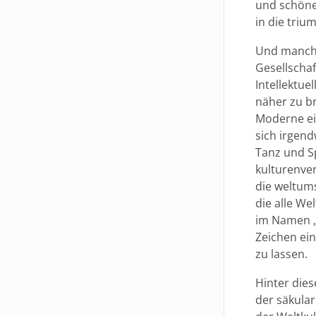
und schöne
in die triu
Und manche
Gesellschaf
Intellektue
näher zu br
Moderne ei
sich irgend
Tanz und Sp
kulturenve
die weltum
die alle We
im Namen „
Zeichen ein
zu lassen.
Hinter die
der säkular