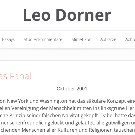
Essays
Studienkommentare
Mimetikon
Aufsätze
Apho
Essays
Studienkommentare
Mimetikon
Aufsätze
Apho
as Fanal
Oktober 2001
von New York und Washington hat das säkulare Konzept ein
ellen Vereinigung der Menschheit mitten ins linksgrüne Her
ische Prinzip seiner falschen Naivität geköpft. Dabei hatte 
enschenfreundlich gelockt und gelautet: alle gutwilligen 
henden Menschen aller Kulturen und Religionen tauschen 