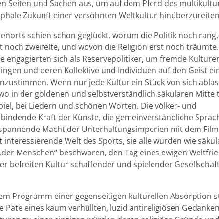
n Seiten und Sachen aus, um auf dem Pferd des multikultur
mphale Zukunft einer versöhnten Weltkultur hinüberzureiten
norts schien schon geglückt, worum die Politik noch rang,
t noch zweifelte, und wovon die Religion erst noch träumte
lle engagierten sich als Reservepolitiker, um fremde Kultur
ingen und deren Kollektive und Individuen auf den Geist ei
nzustimmen. Wenn nur jede Kultur ein Stück von sich abla
wo in der goldenen und selbstverständlich säkularen Mitte t
iel, bei Liedern und schönen Worten. Die völker- und
rbindende Kraft der Künste, die gemeinverständliche Sprac
spannende Macht der Unterhaltungsimperien mit dem Film 
lt interessierende Welt des Sports, sie alle wurden wie säku
der Menschen“ beschworen, den Tag eines ewigen Weltfri
er befreiten Kultur schaffender und spielender Gesellscha
sem Programm einer gegenseitigen kulturellen Absorption s
e Pate eines kaum verhüllten, luzid antireligiösen Gedank