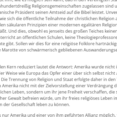
nhundertdreißig Religionsgemeinschaften zugelassen sind
nische Präsident seinen Amtseid auf die Bibel leistet. Unve
 wie sich die öffentliche Teilnahme der christlichen Religion
en säkularen Prinzipien einer modernen egalitären Religion
äßt. Und dies, obwohl es jenseits des großen Teiches keine
terricht an öffentlichen Schulen, keine Theologieprofessore
e gibt. Sollen wir dies für eine religiöse Folklore hartnäckig
ie Marotte von schwärmerisch gebliebenen Auswanderungs
len Kern reduziert lautet die Antwort: Amerika wurde nicht
r Weise wie Europa das Opfer einer über sich selbst nicht 
 Die Trennung von Religion und Staat erfolgte daher in den
 Amerika nicht mit der Zielvorstellung einer Verdrängung d
ichen Leben, sondern um ihr jene Freiheit verschaffen, die 
cher Gewalt befreien würde, um ihr freies religiöses Leben i
n der Gesellschaft leben zu können.
s nur Amerika und einer von ihm geführten Allianz möglich,