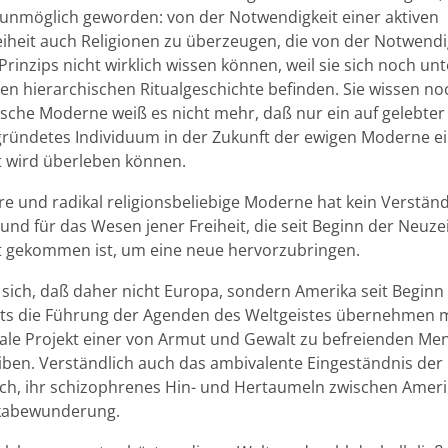
unmöglich geworden: von der Notwendigkeit einer aktiven
eiheit auch Religionen zu überzeugen, die von der Notwendi
inzips nicht wirklich wissen können, weil sie sich noch unt
n hierarchischen Ritualgeschichte befinden. Sie wissen noc
sche Moderne weiß es nicht mehr, daß nur ein auf gelebter 
egründetes Individuum in der Zukunft der ewigen Moderne ei
 wird überleben können.
re und radikal religionsbeliebige Moderne hat kein Verstän
nd für das Wesen jener Freiheit, die seit Beginn der Neuzei
 gekommen ist, um eine neue hervorzubringen.
 sich, daß daher nicht Europa, sondern Amerika seit Beginn 
ts die Führung der Agenden des Weltgeistes übernehmen 
e Projekt einer von Armut und Gewalt zu befreienden Me
iben. Verständlich auch das ambivalente Eingeständnis der
ich, ihr schizophrenes Hin- und Hertaumeln zwischen Amer
kabewunderung.