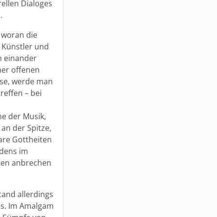
ellen Dialoges
.
 woran die
. Künstler und
en einander
ner offenen
sse, werde man
reffen – bei
he der Musik,
an der Spitze,
lare Gottheiten
edens im
ften anbrechen
tand allerdings
ens. Im Amalgam