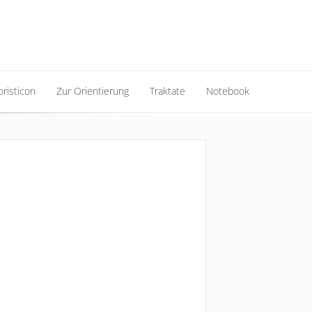
risticon
Zur Orientierung
Traktate
Notebook
risticon
Zur Orientierung
Traktate
Notebook