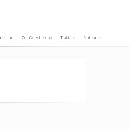
risticon
Zur Orientierung
Traktate
Notebook
risticon
Zur Orientierung
Traktate
Notebook