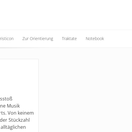
risticon
Zur Orientierung
Traktate
Notebook
risticon
Zur Orientierung
Traktate
Notebook
usstoß
ine Musik
rts. Von keinem
 der Stückzahl
alltäglichen