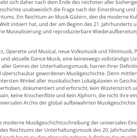
hebt sich daher nach dem Ende des reichsten aller bisherig
eschichte unabweislich die Frage nach der Einordnung und
chtums. Ein Reichtum an Musik-Gütern, den die moderne Kul
Welt initiiert hat, und der am Beginn des 21. Jahrhunderts u
ine Musealisierung und reproduzierbare Wiederaufbereitun
zz, Operette und Musical, neue Volksmusik und Filmmusik, 
und aktuelle Dance-Musik, eine keineswegs vollständige Lis
aller Genres der Unterhaltungsmusik, harren ihrer Definit
al überschaubar gewordenen Musikgeschichte. Denn mittler
ntersten Winkel aller musikalischen Lokalgalaxien in Geschi
erhoben, dokumentiert und erforscht, kein Wüstenstrich u
in, keine Knochenflöte und kein Alphorn, die nicht ihre ei
niversalen Archiv der global aufbewahrten Musikgeschichte
ie moderne Musikgeschichtsschreibung der universalen Ei
des Reichtums der Unterhaltungsmusik des 20. Jahrhundert