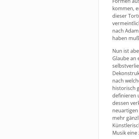
Formen aus
kommen, er
dieser Tor
vermeintlic
nach Adam Z
haben muß
Nun ist ab
Glaube an 
selbstverl
Dekonstruk
nach welch
historisch
definieren 
dessen ver
neuartigen
mehr gänzl
Künstleris
Musik eine 