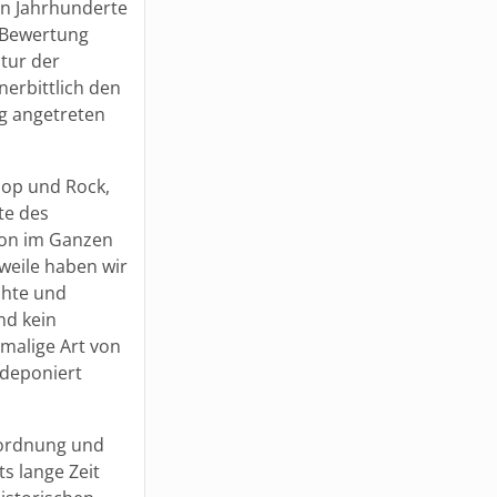
en Jahrhunderte
 Bewertung
tur der
nerbittlich den
g angetreten
Pop und Rock,
te des
ion im Ganzen
weile haben wir
chte und
nd kein
nmalige Art von
 deponiert
nordnung und
s lange Zeit