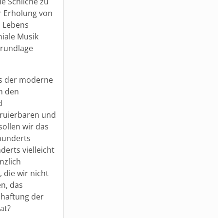
e Schliche zu
r Erholung von
s Lebens
niale Musik
Grundlage
ns der moderne
n den
d
ruierbaren und
ollen wir das
hunderts
erts vielleicht
nzlich
die wir nicht
n, das
chaftung der
at?