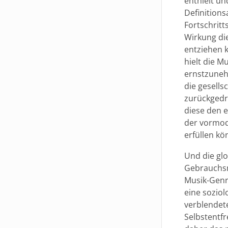
enthielt u
Definitions
Fortschrit
Wirkung di
entziehen 
hielt die M
ernstzuneh
die gesells
zurückgedr
diese den e
der vormod
erfüllen kö
Und die gl
Gebrauchsm
Musik-Genr
eine soziol
verblendete
Selbstentf