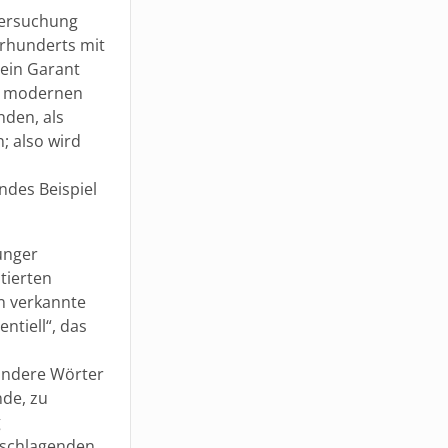
 Versuchung
hrhunderts mit
ein Garant
em modernen
nden, als
; also wird
des Beispiel
unger
tierten
n verkannte
ntiell“, das
 andere Wörter
de, zu
g
tschlagenden