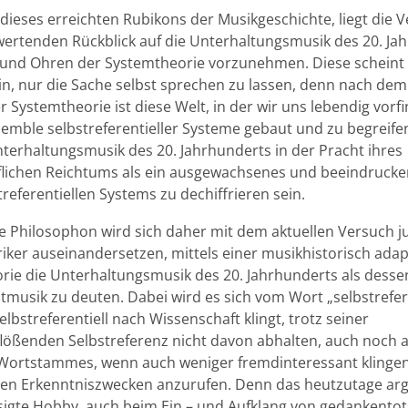
dieses erreichten Rubikons der Musikgeschichte, liegt die
wertenden Rückblick auf die Unterhaltungsmusik des 20. Ja
und Ohren der Systemtheorie vorzunehmen. Diese scheint 
ein, nur die Sache selbst sprechen zu lassen, denn nach d
 Systemtheorie ist diese Welt, in der wir uns lebendig vorfi
mble selbstreferentieller Systeme gebaut und zu begreifen
terhaltungsmusik des 20. Jahrhunderts in der Pracht ihres
lichen Reichtums als ein ausgewachsenes und beeindrucken
treferentiellen Systems zu dechiffrieren sein.
e Philosophon wird sich daher mit dem aktuellen Versuch j
iker auseinandersetzen, mittels einer musikhistorisch adap
rie die Unterhaltungsmusik des 20. Jahrhunderts als desse
musik zu deuten. Dabei wird es sich vom Wort „selbstrefere
selbstreferentiell nach Wissenschaft klingt, trotz seiner
flößenden Selbstreferenz nicht davon abhalten, auch noch
Wortstammes, wenn auch weniger fremdinteressant klingen
nen Erkenntniszwecken anzurufen. Denn das heutzutage ar
sigte Hobby, auch beim Ein – und Aufklang von gedankento