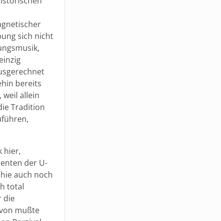
istorischen
agnetischer
ung sich nicht
ungsmusik,
einzig
ausgerechnet
ehin bereits
weil allein
ie Tradition
führen,
 hier,
nenten der U-
hie auch noch
h total
 die
davon mußte