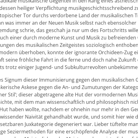
adikale musikalische Gegenteil in den Rang eines ästhetisc
dessen heiliger Verpflichtung musikgeschichtsschreibend z
utopischer Tor durchs verdorbene Land der musikalischen T
nn was immer an der Neuen Musik selbst nach ebensolcher
emdung schrie, das geschah ja nur um des Fortschritts will
auch einer durch moderne Kunst und Musik zu befreienden G
ungen des musikalischen Zeitgeistes soziologisch enthoben
 modern überhoben, konnte der ignorante Orchideen-Zug ei
t seine fröhliche Fahrt in die ferne und doch nahe Zukunft 
ts trotz einiger Jugend- und Subkulturrevolten unbekümmer
les Signum dieser Immunisierung gegen den musikalischen Ge
nkerische Askese gegen die An- und Zumutungen der Katego
her Stil’; dieser abgetragene alte Hut der vormodernen Mus
ichte, mit dem man wissenschaftlich und philosophisch ni
ut haben wollte, nachdem er ohnehin nur mehr in den Gen
nwissender Naivität gehandhabt wurde, und somit hier wie d
nsetzbaren Juxkategorie degeneriert war. Lieber tüftelte m
dige Seziermethoden für eine erschöpfende Analyse der mus