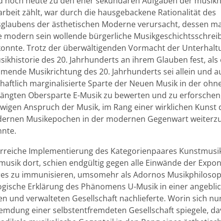
nd noch heute zu den eher sekundären Aufgaben der musikh
arbeit zählt, war durch die hausgebackene Rationalität des
tsglaubens der ästhetischen Moderne verursacht, dessen m
e modern sein wollende bürgerliche Musikgeschichtsschreib
konnte. Trotz der überwältigenden Vormacht der Unterhalt
usikhistorie des 20. Jahrhunderts an ihrem Glauben fest, als 
mende Musikrichtung des 20. Jahrhunderts sei allein und 
chaftlich marginalisierte Sparte der Neuen Musik in der ohn
ängten Obersparte E-Musik zu bewerten und zu erforschen, 
wigen Anspruch der Musik, im Rang einer wirklichen Kunst d
ernen Musikepochen in der modernen Gegenwart weiterzu
nnte.
orreiche Implementierung des Kategorienpaares Kunstmusik
usik dort, schien endgültig gegen alle Einwände der Expo
es zu immunisieren, umsomehr als Adornos Musikphilosop
ogische Erklärung des Phänomens U-Musik in einer angeblic
n und verwalteten Gesellschaft nachlieferte. Worin sich nur
remdung einer selbstentfremdeten Gesellschaft spiegele, 