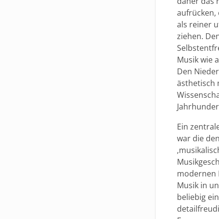
daher das r
aufrücken, 
als reiner 
ziehen. De
Selbstentfr
Musik wie 
Den Nieder
ästhetisch
Wissenschaf
Jahrhunder
Ein zentra
war die de
‚musikalisc
Musikgesch
modernen H
Musik in u
beliebig ei
detailfreu