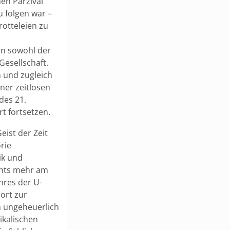
hen Parzival
u folgen war –
rotteleien zu
en sowohl der
esellschaft.
 und zugleich
ner zeitlosen
des 21.
t fortsetzen.
ist der Zeit
rie
ik und
chts mehr am
res der U-
ort zur
an ungeheuerlich
ikalischen