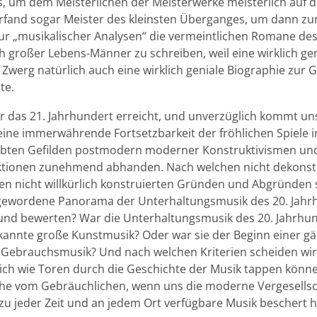
, um dem Meisterlichen der Meisterwerke meisterlich auf di
fand sogar Meister des kleinsten Überganges, um dann zu
tur „musikalischer Analysen“ die vermeintlichen Romane de
h großer Lebens-Männer zu schreiben, weil eine wirklich ge
werg natürlich auch eine wirklich geniale Biographie zur 
te.
er das 21. Jahrhundert erreicht, und unverzüglich kommt u
eine immerwährende Fortsetzbarkeit der fröhlichen Spiele i
iebten Gefilden postmodern moderner Konstruktivismen un
tionen zunehmend abhanden. Nach welchen nicht dekonst
en nicht willkürlich konstruierten Gründen und Abgründen s
 gewordene Panorama der Unterhaltungsmusik des 20. Jahr
und bewerten? War die Unterhaltungsmusik des 20. Jahrhund
kannte große Kunstmusik? Oder war sie der Beginn einer gä
 Gebrauchsmusik? Und nach welchen Kriterien scheiden wir, 
ich wie Toren durch die Geschichte der Musik tappen könne
che vom Gebräuchlichen, wenn uns die moderne Vergesells
zu jeder Zeit und an jedem Ort verfügbare Musik beschert h