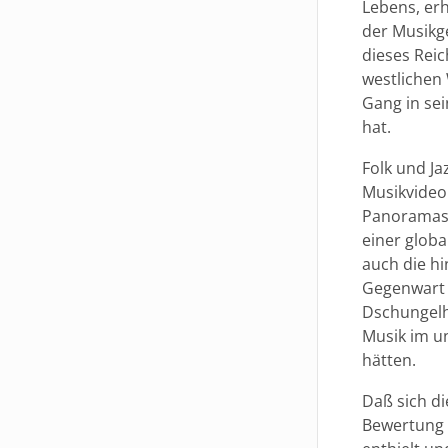
Lebens, er
der Musikg
dieses Rei
westlichen 
Gang in se
hat.
Folk und Ja
Musikvideo 
Panoramas 
einer glob
auch die hi
Gegenwart 
Dschungelha
Musik im u
hätten.
Daß sich d
Bewertung 