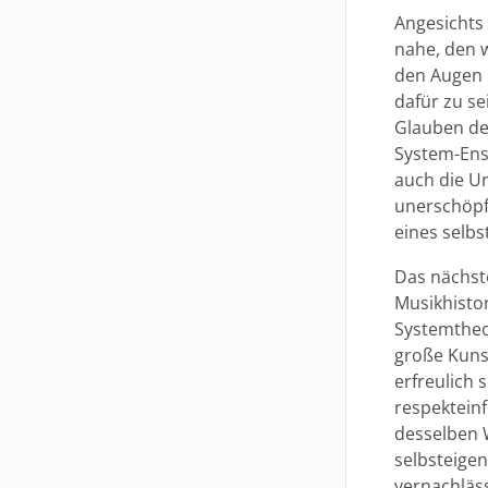
Angesichts 
nahe, den 
den Augen 
dafür zu s
Glauben der
System-Ense
auch die Un
unerschöpf
eines selbs
Das nächst
Musikhistor
Systemtheo
große Kunst
erfreulich 
respektein
desselben 
selbsteige
vernachläs