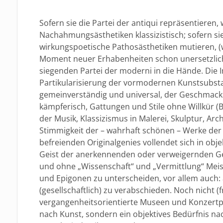
Sofern sie die Partei der antiqui repräsentieren,
Nachahmungsästhetiken klassizistisch; sofern sie
wirkungspoetische Pathosästhetiken mutieren, (w
Moment neuer Erhabenheiten schon unersetzlich w
siegenden Partei der moderni in die Hände. Die I
Partikularisierung der vormodernen Kunstsubsta
gemeinverständig und universal, der Geschmack
kämpferisch, Gattungen und Stile ohne Willkür (Ba
der Musik, Klassizismus in Malerei, Skulptur, Arc
Stimmigkeit der – wahrhaft schönen – Werke der 
befreienden Originalgenies vollendet sich in obj
Geist der anerkennenden oder verweigernden Gese
und ohne „Wissenschaft“ und „Vermittlung“ Meis
und Epigonen zu unterscheiden, vor allem auch: 
(gesellschaftlich) zu verabschieden. Noch nicht
vergangenheitsorientierte Museen und Konzertp
nach Kunst, sondern ein objektives Bedürfnis na