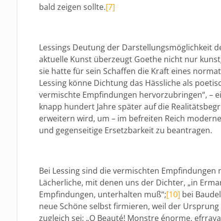
bald zeigen sollte.
[7]
Lessings Deutung der Darstellungsmöglichkeit d
aktuelle Kunst überzeugt Goethe nicht nur kunst
sie hatte für sein Schaffen die Kraft eines norm
Lessing könne Dichtung das Hässliche als poetis
vermischte Empfindungen hervorzubringen“, – ei
knapp hundert Jahre später auf die Realitätsbegr
erweitern wird, um – im befreiten Reich modern
und gegenseitige Ersetzbarkeit zu beantragen.
Bei Lessing sind die vermischten Empfindungen 
Lächerliche, mit denen uns der Dichter, „in Er
Empfindungen, unterhalten muß“;
[10]
bei Baudel
neue Schöne selbst firmieren, weil der Ursprung
zugleich sei: „O Beauté! Monstre énorme, efrraya