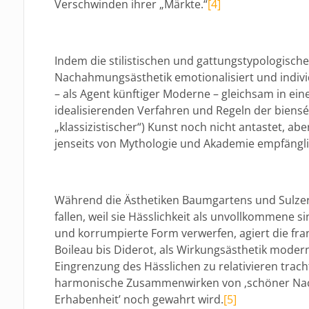
Verschwinden ihrer „Märkte.“
[4]
Indem die stilistischen und gattungstypologisch
Nachahmungsästhetik emotionalisiert und individu
– als Agent künftiger Moderne – gleichsam in eine
idealisierenden Verfahren und Regeln der biensé
„klassizistischer“) Kunst noch nicht antastet, ab
jenseits von Mythologie und Akademie empfängli
Während die Ästhetiken Baumgartens und Sulzers 
fallen, weil sie Hässlichkeit als unvollkommene si
und korrumpierte Form verwerfen, agiert die fran
Boileau bis Diderot, als Wirkungsästhetik moder
Eingrenzung des Hässlichen zu relativieren trac
harmonische Zusammenwirken von ‚schöner Nac
Erhabenheit’ noch gewahrt wird.
[5]