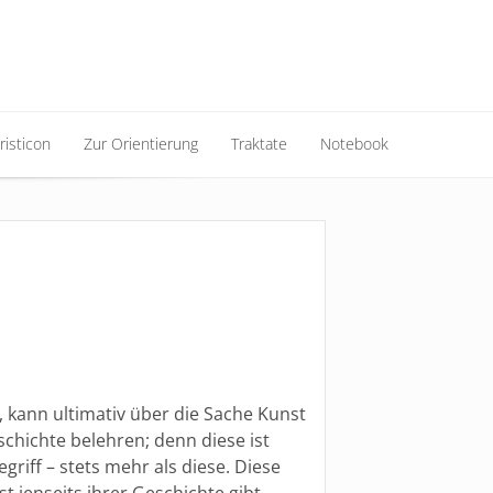
risticon
Zur Orientierung
Traktate
Notebook
risticon
Zur Orientierung
Traktate
Notebook
, kann ultimativ über die Sache Kunst
chichte belehren; denn diese ist
egriff – stets mehr als diese. Diese
t jenseits ihrer Geschichte gibt,