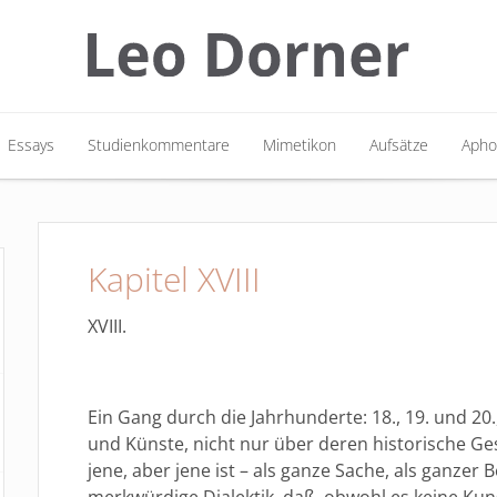
Essays
Studienkommentare
Mimetikon
Aufsätze
Apho
Essays
Studienkommentare
Mimetikon
Aufsätze
Apho
Kapitel XVIII
XVIII.
Ein Gang durch die Jahrhunderte: 18., 19. und 20.
und Künste, nicht nur über deren historische Ges
jene, aber jene ist – als ganze Sache, als ganzer B
merkwürdige Dialektik, daß, obwohl es keine Kuns