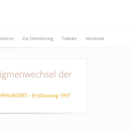
risticon
Zur Orientierung
Traktate
Notebook
risticon
Zur Orientierung
Traktate
Notebook
digmenwechsel der
RHUNDERT – Erstfassung 1997