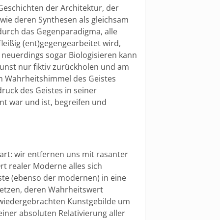
)Geschichten der Architektur, der
owie deren Synthesen als gleichsam
 durch das Gegenparadigma, alle
fleißig (ent)gegengearbeitet wird,
d neuerdings sogar Biologisieren kann
unst nur fiktiv zurückholen und am
m Wahrheitshimmel des Geistes
druck des Geistes in seiner
t war und ist, begreifen und
rt: wir entfernen uns mit rasanter
t realer Moderne alles sich
te (ebenso der modernen) in eine
setzen, deren Wahrheitswert
ler wiedergebrachten Kunstgebilde um
ner absoluten Relativierung aller