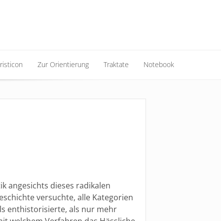
risticon
Zur Orientierung
Traktate
Notebook
risticon
Zur Orientierung
Traktate
Notebook
ik angesichts dieses radikalen
schichte versuchte, alle Kategorien
 enthistorisierte, als nur mehr
mit welchem Verfahren das Hässliche