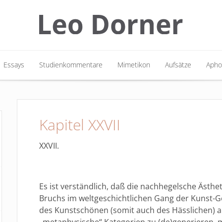
Essays
Studienkommentare
Mimetikon
Aufsätze
Apho
Essays
Studienkommentare
Mimetikon
Aufsätze
Apho
Kapitel XXVII
XXVII.
Es ist verständlich, daß die nachhegelsche Ästhet
Bruchs im weltgeschichtlichen Gang der Kunst-Ge
des Kunstschönen (somit auch des Hässlichen) als
„metaphysische“ Kategorien zu (de)generieren, 