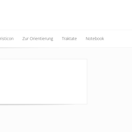
risticon
Zur Orientierung
Traktate
Notebook
risticon
Zur Orientierung
Traktate
Notebook