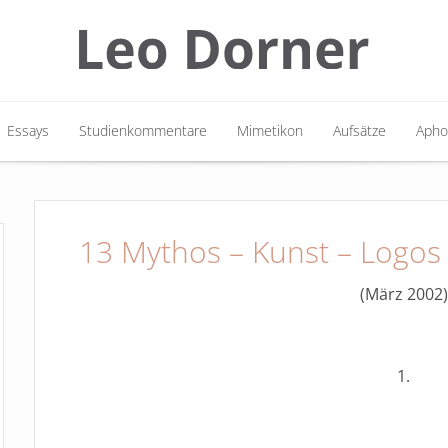
Essays
Studienkommentare
Mimetikon
Aufsätze
Apho
Essays
Studienkommentare
Mimetikon
Aufsätze
Apho
13 Mythos – Kunst – Logos
(März 2002)
1.