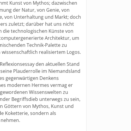
ommt Kunst von Mythos; dazwischen
mung der Natur, von Genie, von
te, von Unterhaltung und Markt; doch
s zuletzt; darüber hat uns nicht
n die technologischen Künste von
, computergenerierte Architektur, um
rmischenden Technik-Palette zu
issenschaftlich realisiertem Logos.
 Reflexionsessay den aktuellen Stand
r seine Plauderrolle im Niemandsland
 des gegenwärtigen Denkens
 eines modernen Hermes vermag er
s gewordenen Wissenswelten zu
nder Begriffsdieb unterwegs zu sein,
 den Göttern von Mythos, Kunst und
e Koketterie, sondern als
u nehmen.