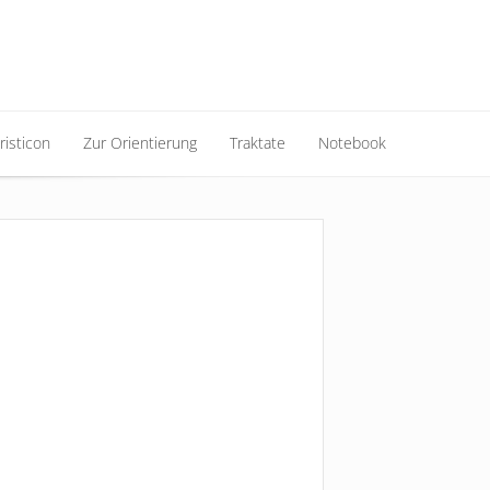
risticon
Zur Orientierung
Traktate
Notebook
risticon
Zur Orientierung
Traktate
Notebook