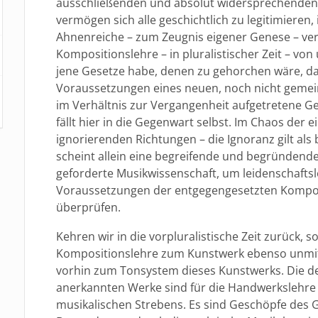
ausschließenden und absolut widersprechenden
vermögen sich alle geschichtlich zu legitimieren, 
Ahnenreiche – zum Zeugnis eigener Genese – ver
Kompositionslehre – in pluralistischer Zeit – v
jene Gesetze habe, denen zu gehorchen wäre, da
Voraussetzungen eines neuen, noch nicht gemei
im Verhältnis zur Vergangenheit aufgetretene 
fällt hier in die Gegenwart selbst. Im Chaos de
ignorierenden Richtungen – die Ignoranz gilt als
scheint allein eine begreifende und begründende
geforderte Musikwissenschaft, um leidenschaftsl
Voraussetzungen der entgegengesetzten Komposi
überprüfen.
Kehren wir in die vorpluralistische Zeit zurück, s
Kompositionslehre zum Kunstwerk ebenso unmitte
vorhin zum Tonsystem dieses Kunstwerks. Die 
anerkannten Werke sind für die Handwerkslehre da
musikalischen Strebens. Es sind Geschöpfe des 