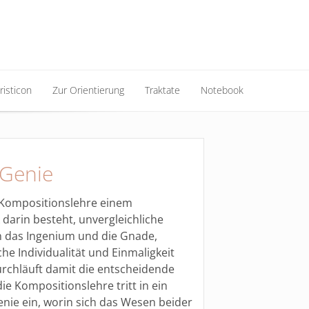
risticon
Zur Orientierung
Traktate
Notebook
risticon
Zur Orientierung
Traktate
Notebook
 Genie
 Kompositionslehre einem
darin besteht, unvergleichliche
n das Ingenium und die Gnade,
he Individualität und Einmaligkeit
rchläuft damit die entscheidende
ie Kompositionslehre tritt in ein
nie ein, worin sich das Wesen beider