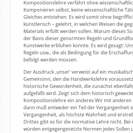
Kompositionslehre verfährt ohne wissenschaftliche
Komponieren selbst, keine wissenschaftliche Tätig
Gleiches entstehen. Es wird somit ohne begriffl
künstlerisch – gelehrt, in welchen Weisen die 
Materials erfüllt werden sollen. Warum dieses So
der Basis dieser genormten Regeln und Grundform
Kunstwerke erblühen konnte. Es wird gesagt: U
Regeln usw., die als Bedingung für die Erschaffu
befolgt werden müssen.
Der Ausdruck ‚unser’ verweist auf ein musikalisc
Gemeinsinn, den die Handwerkslehre voraussetze
historische Gewordenheit, die zunächst ebenfall
aufgefaßt wird. Zeigt sich dem historisch gewec
Kompositionslehre ein anderes Wir mit anderen
dann muß entweder ein Teil der Vergangenheit od
Vergangenheit, als höchste Wahrheit und erstreb
Drittes gibt es für die normative Lehre nicht. B
würden entgegengesetzte Normen jedes Sollen u