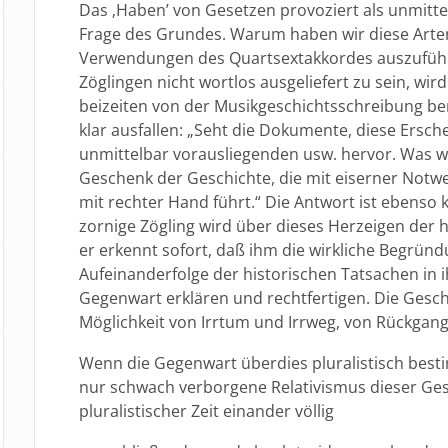
Das ‚Haben’ von Gesetzen provoziert als unmitte
Frage des Grundes. Warum haben wir diese Arte
Verwendungen des Quartsextakkordes auszufüh
Zöglingen nicht wortlos ausgeliefert zu sein, wir
beizeiten von der Musikgeschichtsschreibung be
klar ausfallen: „Seht die Dokumente, diese Ersch
unmittelbar vorausliegenden usw. hervor. Was w
Geschenk der Geschichte, die mit eiserner Notw
mit rechter Hand führt.“ Die Antwort ist ebenso k
zornige Zögling wird über dieses Herzeigen der h
er erkennt sofort, daß ihm die wirkliche Begrün
Aufeinanderfolge der historischen Tatsachen in ih
Gegenwart erklären und rechtfertigen. Die Geschi
Möglichkeit von Irrtum und Irrweg, von Rückgan
Wenn die Gegenwart überdies pluralistisch bestim
nur schwach verborgene Relativismus dieser Ges
pluralistischer Zeit einander völlig