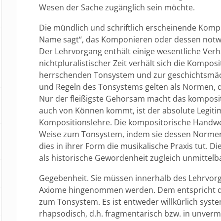
Wesen der Sache zugänglich sein möchte.
Die mündlich und schriftlich erscheinende Kompo
Name sagt“, das Komponieren oder dessen notw
Der Lehrvorgang enthält einige wesentliche Verhäl
nichtpluralistischer Zeit verhält sich die Kompos
herrschenden Tonsystem und zur geschichtsmäc
und Regeln des Tonsystems gelten als Normen, de
Nur der fleißigste Gehorsam macht das komposit
auch von Können kommt, ist der absolute Legiti
Kompositionslehre. Die kompositorische Handwer
Weise zum Tonsystem, indem sie dessen Normen
dies in ihrer Form die musikalische Praxis tut. D
als historische Gewordenheit zugleich unmittelb
Gegebenheit. Sie müssen innerhalb des Lehrvorg
Axiome hingenommen werden. Dem entspricht das
zum Tonsystem. Es ist entweder willkürlich sys
rhapsodisch, d.h. fragmentarisch bzw. in unvermitt