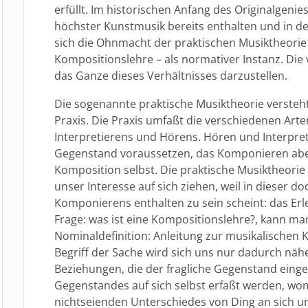
erfüllt. Im historischen Anfang des Originalgenie
höchster Kunstmusik bereits enthalten und in der
sich die Ohnmacht der praktischen Musiktheorie 
Kompositionslehre – als normativer Instanz. Die
das Ganze dieses Verhältnisses darzustellen.
Die sogenannte praktische Musiktheorie versteht 
Praxis. Die Praxis umfaßt die verschiedenen Ar
Interpretierens und Hörens. Hören und Interpre
Gegenstand voraussetzen, das Komponieren aber
Komposition selbst. Die praktische Musiktheorie
unser Interesse auf sich ziehen, weil in dieser 
Komponierens enthalten zu sein scheint: das Er
Frage: was ist eine Kompositionslehre?, kann man
Nominaldefinition: Anleitung zur musikalischen
Begriff der Sache wird sich uns nur dadurch näh
Beziehungen, die der fragliche Gegenstand einge
Gegenstandes auf sich selbst erfaßt werden, wo
nichtseienden Unterschiedes von Ding an sich u