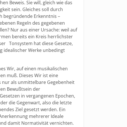
n Beweis. Sie will, gleich wie das
keit sein. Gleiches soll durch
ich begründende Erkenntnis –
gegebenen Regeln des gegebenen
llen? Nur aus einer Ursache: weil auf
en bereits ein Kreis herrlichster
nser Tonsystem hat diese Gesetze,
ng idealischer Werke unbedingt
hes Wir, auf einen musikalischen
n muß. Dieses Wir ist eine
s nur als unmittelbare Gegebenheit
kten Bewußtsein der
 Gesetzen in vergangenen Epochen,
er die Gegenwart, also die letzte
endes Ziel gesetzt werden. Ein
ei Anerkennung mehrerer Ideale
nd damit Normativität vernichten.