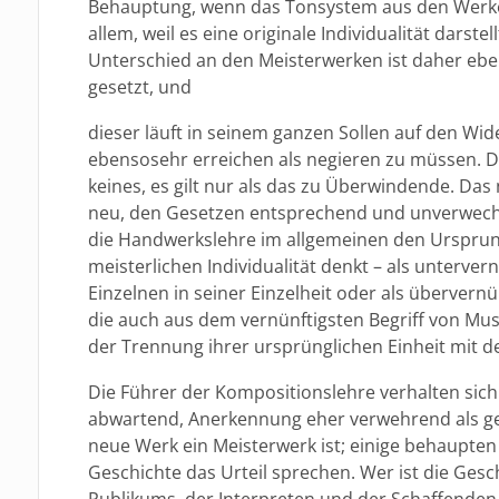
Behauptung, wenn das Tonsystem aus den Werke
allem, weil es eine originale Individualität darste
Unterschied an den Meisterwerken ist daher ebenf
gesetzt, und
dieser läuft in seinem ganzen Sollen auf den Wi
ebensosehr erreichen als negieren zu müssen. Da
keines, es gilt nur als das zu Überwindende. Das
neu, den Gesetzen entsprechend und unverwechse
die Handwerkslehre im allgemeinen den Ursprung
meisterlichen Individualität denkt – als unterve
Einzelnen in seiner Einzelheit oder als überver
die auch aus dem vernünftigsten Begriff von Musik
der Trennung ihrer ursprünglichen Einheit mit 
Die Führer der Kompositionslehre verhalten si
abwartend, Anerkennung eher verwehrend als g
neue Werk ein Meisterwerk ist; einige behaupten d
Geschichte das Urteil sprechen. Wer ist die Ges
Publikums, der Interpreten und der Schaffenden. 