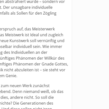
n abstrahiert wurde – sondern vor
llt. Der unsagbare individuelle
alls als Sollen für den Zögling
derspruch auf, das Meisterwerk
s Meistwerk ist Ideal und zugleich
 neue Kunstwerk soll vernünftig und
lbar individuell sein. Wie immer
 des Individuellen an der
rnünftiges Phänomen der Willkür des
nünftiges Phänomen der Gnade Gottes,
 nicht abzuleiten ist – sie steht vor
dem Genie.
ch zum neuen Werk zunächst
ebend. Denn niemand weiß, ob das
ies, andere nicht. So soll die
chichte? Die Generationen des
Und diese sollen nicht irren