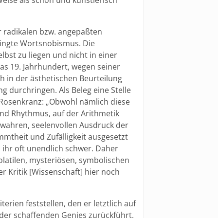
r radikalen bzw. angepaßten
dingte Wortsnobismus. Die
lbst zu liegen und nicht in einer
s 19. Jahrhundert, wegen seiner
ch in der ästhetischen Beurteilung
 durchringen. Als Beleg eine Stelle
l Rosenkranz: „Obwohl nämlich diese
und Rhythmus, auf der Arithmetik
m wahren, seelenvollen Ausdruck der
mmtheit und Zufälligkeit ausgesetzt
n ihr oft unendlich schwer. Daher
olatilen, mysteriösen, symbolischen
 Kritik [Wissenschaft] hier noch
rien feststellen, den er letztlich auf
r der schaffenden Genies zurückführt.