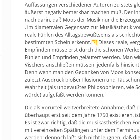
Auffassungen verschiedener Autoren zu stets glei
äußerst negativ bemerkbar machen muß. Der inhal
nach darin, daß Moos der Musik nur die Erzeugu
, im diametralen Gegensatz zur Musikästhetik von
reale Fühlen des Alltagsbewußtseins als schlechte
bestimmten Schein erkennt.
[7]
Dieses reale, ver
Empfinden müsse erst durch die schönen Werk
Fühlen und Empfinden geläutert werden. Man wir
Vischers anschließen müssen, jedenfalls hinsich
Denn wenn man den Gedanken von Moos konseque
zuletzt Ausdruck bloßer Illusionen und Täuschu
Wahrheit (als unbewußtes Philosophieren, wie
würde) aufgefaßt werden können.
Die als Vorurteil weitverbreitete Annahme, daß d
überhaupt erst seit dem Jahre 1750 existieren, is
Es ist zwar richtig, daß die musikästhetischen F
mit vereinzelten Spätlingen unter dem Terminus
werden; dennoch läßt sich nicht leugnen, daß 