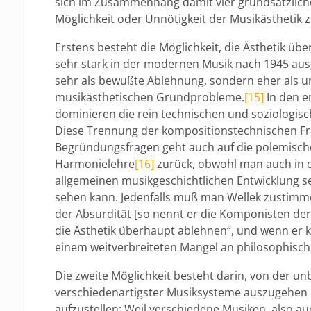
sich im Zusammenhang damit vier grundsätzliche
Möglichkeit oder Unnötigkeit der Musikästhetik 
Erstens besteht die Möglichkeit, die Ästhetik üb
sehr stark in der modernen Musik nach 1945 ausge
sehr als bewußte Ablehnung, sondern eher als 
musikästhetischen Grundprobleme.
[15]
In den 
dominieren die rein technischen und soziologisc
Diese Trennung der kompositionstechnischen F
Begründungsfragen geht auch auf die polemisch
Harmonielehre
[16]
zurück, obwohl man auch in 
allgemeinen musikgeschichtlichen Entwicklung se
sehen kann. Jedenfalls muß man Wellek zustimme
der Absurdität [so nennt er die Komponisten der
die Ästhetik überhaupt ablehnen“, und wenn er k
einem weitverbreiteten Mangel an philosophisc
Die zweite Möglichkeit besteht darin, von der un
verschiedenartigster Musiksysteme auszugehen 
aufzustellen: Weil verschiedene Musiken, also au