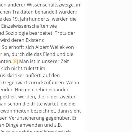
hmen anderer Wissenschaftszweige, im
ischen Traktaten behandelt wurden;
te des 19. Jahrhunderts, werden die
Einzelwissenschaften wie
d Soziologie bearbeitet. Trotz der
wird deren Existenz
So erhofft sich Albert Wellek von
rien, durch die das Elend und die
nnten.
[8]
Man ist in unserer Zeit
 sich nicht zuletzt im
kkritiker äußert, auf den
en Gegenwart zurückzuführen. Wenn
eßenden Normen nebeneinander
pektiert werden, die in der zweiten
 schon die dritte wartet, die die
 Gewohnheiten bezeichnet, dann sieht
losen Verunsicherung gegenüber. Er
sten Dinge anwenden und z.B.
eise als schön und künstlerisch