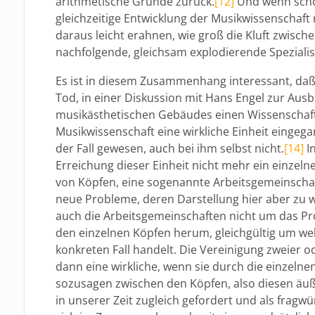
arithmetische Gründe zurück.
[12]
Und wenn scho
gleichzeitige Entwicklung der Musikwissenschaft n
daraus leicht erahnen, wie groß die Kluft zwisc
nachfolgende, gleichsam explodierende Speziali
Es ist in diesem Zusammenhang interessant, daß
Tod, in einer Diskussion mit Hans Engel zur Ausb
musikästhetischen Gebäudes einen Wissenschaftl
Musikwissenschaft eine wirkliche Einheit eingega
der Fall gewesen, auch bei ihm selbst nicht.
[14]
In
Erreichung dieser Einheit nicht mehr ein einzel
von Köpfen, eine sogenannte Arbeitsgemeinschaf
neue Probleme, deren Darstellung hier aber zu 
auch die Arbeitsgemeinschaften nicht um das Pr
den einzelnen Köpfen herum, gleichgültig um we
konkreten Fall handelt. Die Vereinigung zweier o
dann eine wirkliche, wenn sie durch die einzeln
sozusagen zwischen den Köpfen, also diesen äuße
in unserer Zeit zugleich gefordert und als fragw