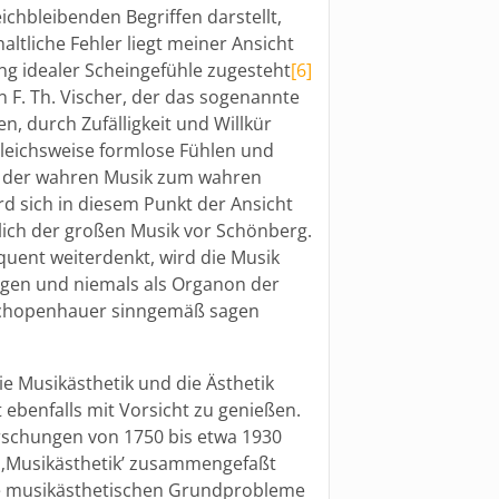
chbleibenden Begriffen darstellt,
tliche Fehler liegt meiner Ansicht
ng idealer Scheingefühle zugesteht
[6]
 F. Th. Vischer, der das sogenannte
n, durch Zufälligkeit und Willkür
gleichsweise formlose Fühlen und
e der wahren Musik zum wahren
d sich in diesem Punkt der Ansicht
tlich der großen Musik vor Schönberg.
nt weiterdenkt, wird die Musik
ngen und niemals als Organon der
 Schopenhauer sinngemäß sagen
ie Musikästhetik und die Ästhetik
t ebenfalls mit Vorsicht zu genießen.
orschungen von 1750 bis etwa 1930
 ‚Musikästhetik’ zusammengefaßt
die musikästhetischen Grundprobleme