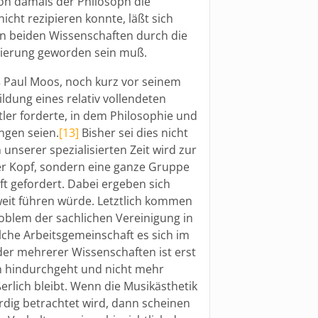
n damals der Philosoph die
icht rezipieren konnte, läßt sich
hen beiden Wissenschaften durch die
sierung geworden sein muß.
 Paul Moos, noch kurz vor seinem
ildung eines relativ vollendeten
er forderte, in dem Philosophie und
ngen seien.
[13]
Bisher sei dies nicht
 unserer spezialisierten Zeit wird zur
ner Kopf, sondern eine ganze Gruppe
t gefordert. Dabei ergeben sich
weit führen würde. Letztlich kommen
oblem der sachlichen Vereinigung in
lche Arbeitsgemeinschaft es sich im
der mehrerer Wissenschaften ist erst
en hindurchgeht und nicht mehr
rlich bleibt. Wenn die Musikästhetik
ürdig betrachtet wird, dann scheinen