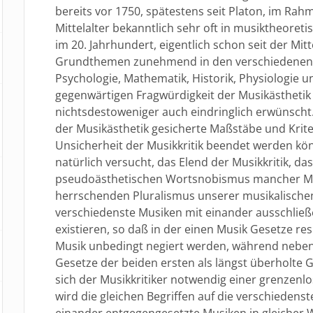
bereits vor 1750, spätestens seit Platon, im Ra
Mittelalter bekanntlich sehr oft in musiktheoret
im 20. Jahrhundert, eigentlich schon seit der Mit
Grundthemen zunehmend in den verschiedenen 
Psychologie, Mathematik, Historik, Physiologie un
gegenwärtigen Fragwürdigkeit der Musikästhetik 
nichtsdestoweniger auch eindringlich erwünscht. 
der Musikästhetik gesicherte Maßstäbe und Krite
Unsicherheit der Musikkritik beendet werden kö
natürlich versucht, das Elend der Musikkritik, das
pseudoästhetischen Wortsnobismus mancher Musi
herrschenden Pluralismus unserer musikalisch
verschiedenste Musiken mit einander ausschli
existieren, so daß in der einen Musik Gesetze res
Musik unbedingt negiert werden, während nebenan
Gesetze der beiden ersten als längst überholte
sich der Musikkritiker notwendig einer grenzen
wird die gleichen Begriffen auf die verschieden
einander entgegengesetzte Musiken in gleicher W