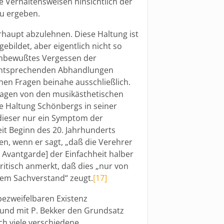
 Verhaltensweisen hinsichtlich der
zu ergeben.
erhaupt abzulehnen. Diese Haltung ist
bildet, aber eigentlich nicht so
unbewußtes Vergessen der
entsprechenden Abhandlungen
hen Fragen beinahe ausschließlich.
ragen von den musikästhetischen
e Haltung Schönbergs in seiner
dieser nur ein Symptom der
it Beginn des 20. Jahrhunderts
n, wenn er sagt, „daß die Verehrer
 Avantgarde] der Einfachheit halber
ritisch anmerkt, daß dies „nur von
hem Sachverstand“ zeugt.
[17]
bezweifelbaren Existenz
und mit P. Bekker den Grundsatz
ch viele verschiedene