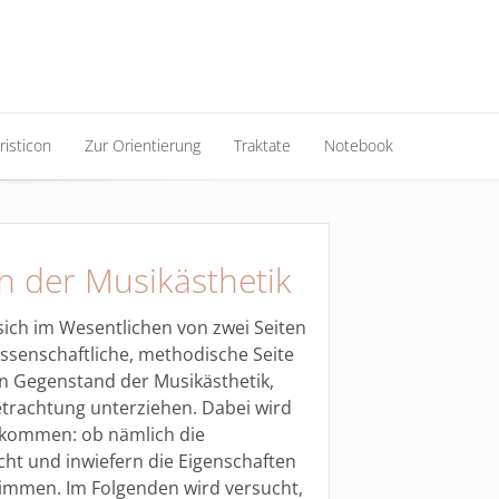
risticon
Zur Orientierung
Traktate
Notebook
risticon
Zur Orientierung
Traktate
Notebook
 der Musikästhetik
sich im Wesentlichen von zwei Seiten
issenschaftliche, methodische Seite
n Gegenstand der Musikästhetik,
Betrachtung unterziehen. Dabei wird
nkommen: ob nämlich die
t und inwiefern die Eigenschaften
immen. Im Folgenden wird versucht,