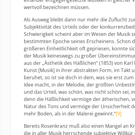
wertvoll bezeichnen müssen.
Als Ausweg bleibt dann nur mehr die Zuflucht zu
Subjektivität des Urteils oder der konkurrenzbe
Schwierigkeit scheint aber im Wesen der Musik se
bestimmten Epoche seines Erscheinens. Schon da
größeren Einheitlichkeit oft gepriesen, konnte si
der Musik keineswegs zu großer Übereinstimmung
aus der „Ästhetik des Häßlichen“ (1853) von Kar
Kunst [Musik] in ihrer abstrakten Form, im Takt 
beruhet, so ist sie doch in dem, was sie erst zu
Idee macht, in der Melodie, der größten Unbesti
und das Urteil, was schön, was nicht schön sei, i
denn die Häßlichkeit vermöge der ätherischen, v
Natur des Tons und vermöge der Unsicherheit der
mehr Boden, als in der Malerei gewinnt.“
[9]
Bereits Rosenkranz muß also einen Mangel an Krite
die in aller Musik herrschende subjektive Willkü