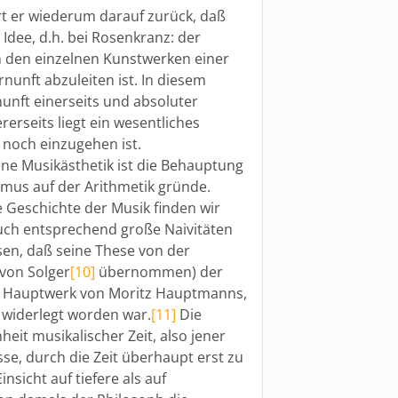
hrt er wiederum darauf zurück, daß
 Idee, d.h. bei Rosenkranz: der
 in den einzelnen Kunstwerken einer
rnunft abzuleiten ist. In diesem
nunft einerseits und absoluter
erseits liegt ein wesentliches
 noch einzugehen ist.
ne Musikästhetik ist die Behauptung
hmus auf der Arithmetik gründe.
 Geschichte der Musik finden wir
auch entsprechend große Naivitäten
sen, daß seine These von der
 von Solger
[10]
übernommen) der
en Hauptwerk von Moritz Hauptmanns,
r widerlegt worden war.
[11]
Die
nheit musikalischer Zeit, also jener
se, durch die Zeit überhaupt erst zu
sicht auf tiefere als auf