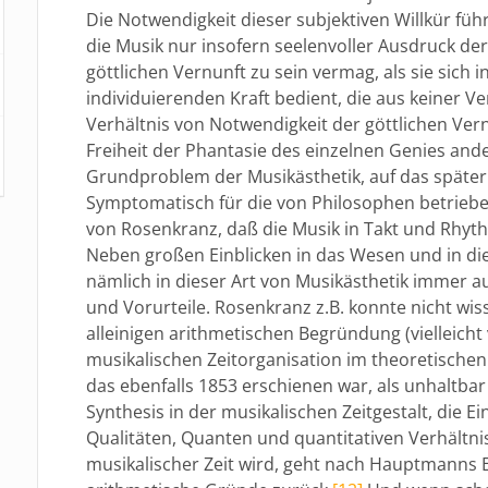
Die Notwendigkeit dieser subjektiven Willkür fü
die Musik nur insofern seelenvoller Ausdruck der
göttlichen Vernunft zu sein vermag, als sie sich
individuierenden Kraft bedient, die aus keiner Ve
Verhältnis von Notwendigkeit der göttlichen Ver
Freiheit der Phantasie des einzelnen Genies ander
Grundproblem der Musikästhetik, auf das später
Symptomatisch für die von Philosophen betriebe
von Rosenkranz, daß die Musik in Takt und Rhyt
Neben großen Einblicken in das Wesen und in die
nämlich in dieser Art von Musikästhetik immer 
und Vorurteile. Rosenkranz z.B. konnte nicht wis
alleinigen arithmetischen Begründung (vielleicht
musikalischen Zeitorganisation im theoretisch
das ebenfalls 1853 erschienen war, als unhaltba
Synthesis in der musikalischen Zeitgestalt, die Ei
Qualitäten, Quanten und quantitativen Verhältnis
musikalischer Zeit wird, geht nach Hauptmanns Ein