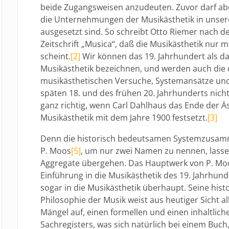
beide Zugangsweisen anzudeuten. Zuvor darf ab
die Unternehmungen der Musikästhetik in unsere
ausgesetzt sind. So schreibt Otto Riemer nach d
Zeitschrift „Musica“, daß die Musikästhetik nur
scheint.
[2]
Wir können das 19. Jahrhundert als da
Musikästhetik bezeichnen, und werden auch die 
musikästhetischen Versuche, Systemansätze und
späten 18. und des frühen 20. Jahrhunderts nicht
ganz richtig, wenn Carl Dahlhaus das Ende der Ä
Musikästhetik mit dem Jahre 1900 festsetzt.
[3]
Denn die historisch bedeutsamen Systemzusam
P. Moos
[5]
, um nur zwei Namen zu nennen, lassen
Aggregate übergehen. Das Hauptwerk von P. Moo
Einführung in die Musikästhetik des 19. Jahrhund
sogar in die Musikästhetik überhaupt. Seine his
Philosophie der Musik weist aus heutiger Sicht 
Mängel auf, einen formellen und einen inhaltlich
Sachregisters, was sich natürlich bei einem Buch