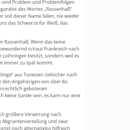
n sind Problem und Problemfolgen
pagandist des Wortes „Rassenhaß“
r soll dieser Name fallen, nie wieder
r uns das Schwarze für Weiß, das
eder Rassenhaß. Wenn das keine
d bewundernd schaut Frankreich nach
 Lothringen besitzt, sondern weil es
ent immer zu spät kommt.
inge“ aus Tunesien zielsicher nach
it den Angehörigen von über 8o
nrechtlich gebotenen
ch keine Sünde sein, es kann nur eine
ch größere Verwirrung nach.
en Migrantenverteilung und zwar
sonst noch alternativlos hilfreich