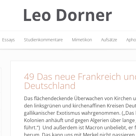
Essays
Studienkommentare
Mimetikon
Aufsätze
Apho
Essays
Studienkommentare
Mimetikon
Aufsätze
Apho
49 Das neue Frankreich und
Deutschland
Das flächendeckende Überwachen von Kirchen und
den linksgrünen und kirchenaffinen Kreisen Deut
gallikanischer Exotismus wahrgenommen. („Das
Kolonien anhäuft und gegen Algerien über lange 
führt.“) Und außerdem ist Macron unbeliebt, er
herum. Das kann uns mit Merkel nicht passieren