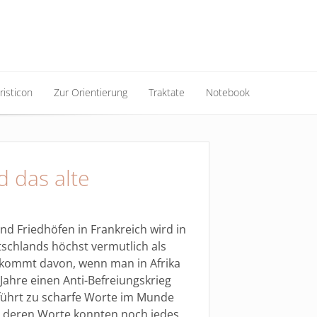
risticon
Zur Orientierung
Traktate
Notebook
risticon
Zur Orientierung
Traktate
Notebook
 das alte
 Friedhöfen in Frankreich wird in
schlands höchst vermutlich als
 kommt davon, wenn man in Afrika
Jahre einen Anti-Befreiungskrieg
 führt zu scharfe Worte im Munde
, deren Worte konnten noch jedes