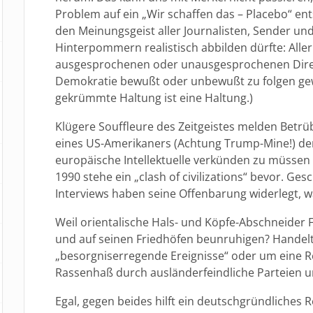
Problem auf ein „Wir schaffen das – Placebo“ en
den Meinungsgeist aller Journalisten, Sender un
Hinterpommern realistisch abbilden dürfte: Aller
ausgesprochenen oder unausgesprochenen Direkt
Demokratie bewußt oder unbewußt zu folgen gew
gekrümmte Haltung ist eine Haltung.)
Klügere Souffleure des Zeitgeistes melden Betrübl
eines US-Amerikaners (Achtung Trump-Mine!) der
europäische Intellektuelle verkünden zu müssen
1990 stehe ein „clash of civilizations“ bevor. Ge
Interviews haben seine Offenbarung widerlegt, 
Weil orientalische Hals- und Köpfe-Abschneider F
und auf seinen Friedhöfen beunruhigen? Handelt
„besorgniserregende Ereignisse“ oder um eine R
Rassenhaß durch ausländerfeindliche Parteien u
Egal, gegen beides hilft ein deutschgründliches