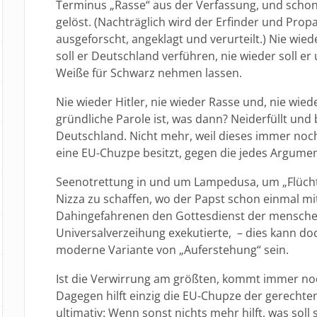
Terminus „Rasse“ aus der Verfassung, und scho
gelöst. (Nachträglich wird der Erfinder und Pro
ausgeforscht, angeklagt und verurteilt.) Nie wiede
soll er Deutschland verführen, nie wieder soll e
Weiße für Schwarz nehmen lassen.
Nie wieder Hitler, nie wieder Rasse und, nie wi
gründliche Parole ist, was dann? Neiderfüllt un
Deutschland. Nicht mehr, weil dieses immer noch
eine EU-Chuzpe besitzt, gegen die jedes Argum
Seenotrettung in und um Lampedusa, um „Flüchtl
Nizza zu schaffen, wo der Papst schon einmal m
Dahingefahrenen den Gottesdienst der mensche
Universalverzeihung exekutierte, – dies kann do
moderne Variante von „Auferstehung“ sein.
Ist die Verwirrung am größten, kommt immer no
Dagegen hilft einzig die EU-Chupze der gerecht
ultimativ: Wenn sonst nichts mehr hilft, was soll 