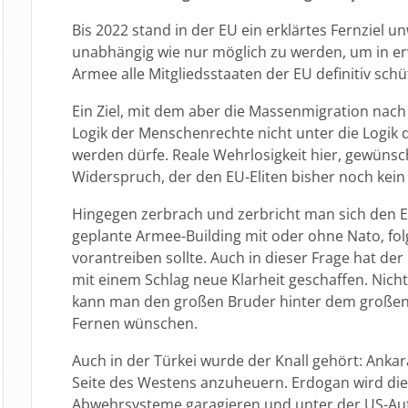
Bis 2022 stand in der EU ein erklärtes Fernziel 
unabhängig wie nur möglich zu werden, um in er
Armee alle Mitgliedsstaaten der EU definitiv sch
Ein Ziel, mit dem aber die Massenmigration nach 
Logik der Menschenrechte nicht unter die Logik d
werden dürfe. Reale Wehrlosigkeit hier, gewünsc
Widerspruch, der den EU-Eliten bisher noch kein
Hingegen zerbrach und zerbricht man sich den E
geplante Armee-Building mit oder ohne Nato, fol
vorantreiben sollte. Auch in dieser Frage hat der
mit einem Schlag neue Klarheit geschaffen. Nich
kann man den großen Bruder hinter dem großen 
Fernen wünschen.
Auch in der Türkei wurde der Knall gehört: Anka
Seite des Westens anzuheuern. Erdogan wird di
Abwehrsysteme garagieren und unter der US-Auf