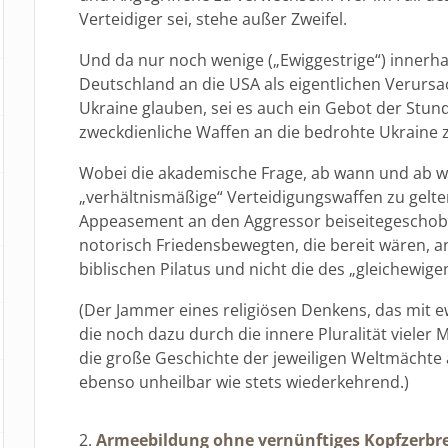
Verteidiger sei, stehe außer Zweifel.
Und da nur noch wenige („Ewiggestrige“) innerha
Deutschland an die USA als eigentlichen Verursac
Ukraine glauben, sei es auch ein Gebot der Stund
zweckdienliche Waffen an die bedrohte Ukraine zu
Wobei die akademische Frage, ab wann und ab w
„verhältnismäßige“ Verteidigungswaffen zu gelte
Appeasement an den Aggressor beiseitegeschobe
notorisch Friedensbewegten, die bereit wären, an
biblischen Pilatus und nicht die des „gleichewig
(Der Jammer eines religiösen Denkens, das mit e
die noch dazu durch die innere Pluralität vieler
die große Geschichte der jeweiligen Weltmächte a
ebenso unheilbar wie stets wiederkehrend.)
2.
Armeebildung ohne vernünftiges Kopfzerbr