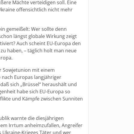
ßere Mächte verteidigen soll. Eine
Ukraine offensichtlich nicht mehr
ein gemeißelt: Wer sollte denn
chon längst globale Wirkung zeigt
iviert? Auch scheint EU-Europa den
 zu haben, – täglich holt man neue
uropa.
r Sowjetunion mit einem
 nach Europas langjähriger
 daß sich „Brüssel“ heraushält und
legenheit habe sich EU-Europa so
flikte und Kämpfe zwischen Sunniten
ublik warnte die diesjährigen
dem Irrtum anheimzufallen, Angreifer
s Ukraine-Krieges Täter und wer