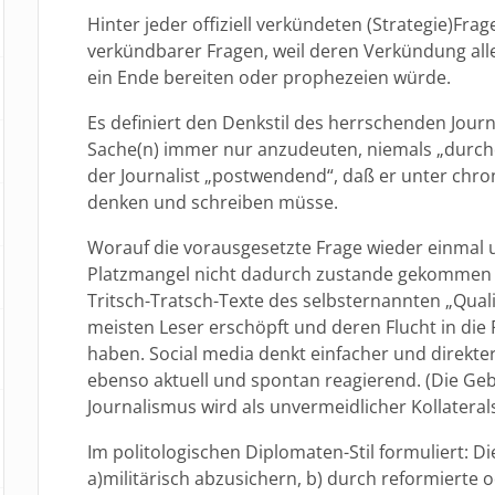
Hinter jeder offiziell verkündeten (Strategie)Frag
verkündbarer Fragen, weil deren Verkündung all
ein Ende bereiten oder prophezeien würde.
Es definiert den Denkstil des herrschenden Jour
Sache(n) immer nur anzudeuten, niemals „durchde
der Journalist „postwendend“, daß er unter chr
denken und schreiben müsse.
Worauf die vorausgesetzte Frage wieder einmal un
Platzmangel nicht dadurch zustande gekommen s
Tritsch-Tratsch-Texte des selbsternannten „Qual
meisten Leser erschöpft und deren Flucht in die 
haben. Social media denkt einfacher und direkter
ebenso aktuell und spontan reagierend. (Die Geb
Journalismus wird als unvermeidlicher Kollater
Im politologischen Diplomaten-Stil formuliert: D
a)militärisch abzusichern, b) durch reformierte o