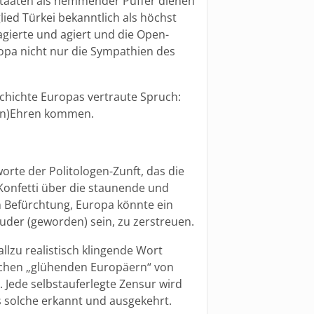
Staaten als hemmender Puffer dienen
ied Türkei bekanntlich als höchst
gierte und agiert und die Open-
opa nicht nur die Sympathien des
chichte Europas vertraute Spruch:
 (Un)Ehren kommen.
orte der Politologen-Zunft, das die
 Konfetti über die staunende und
n Befürchtung, Europa könnte ein
er (geworden) sein, zu zerstreuen.
llzu realistisch klingende Wort
ischen „glühenden Europäern“ von
. Jede selbstauferlegte Zensur wird
s solche erkannt und ausgekehrt.