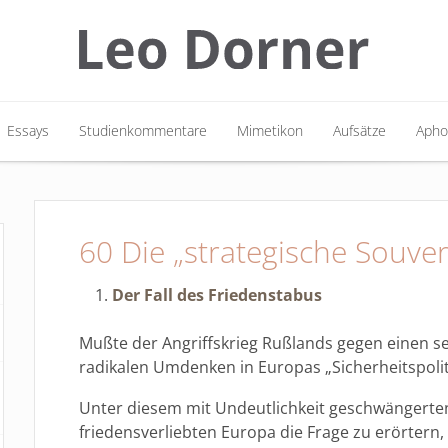
Essays
Studienkommentare
Mimetikon
Aufsätze
Apho
Essays
Studienkommentare
Mimetikon
Aufsätze
Apho
60 Die „strategische Souver
Der Fall des Friedenstabus
Mußte der Angriffskrieg Rußlands gegen einen s
radikalen Umdenken in Europas „Sicherheitspolit
Unter diesem mit Undeutlichkeit geschwängerte
friedensverliebten Europa die Frage zu erörtern,