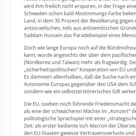
wird ihm freilich nicht ersparen, in der Frage ei
Schweden schon bald Abstimmungs-Farbe beken
Land, in dem 35 Prozent der Bevölkerung gegen d
antiisraelischen, teils aus antisemitischen Gründ
Saddam Hussein das Paradebeispiel eines Mensc
Doch wie lange Europa noch auf die Bündnisfreu
kann, wurde angesichts der über dem pazifisch
(Nordkorea und Taiwan) mehr als fragwürdig. D
„sicherheitspolitischen“ Kooperation von EU und
Es dämmert allenthalben, daß die Suche nach ein
Autonomie Europas gegenüber den USA dem Schut
sondern wie ein selbstzerstörerisches Gift wirke
Die EU, soeben noch führende Friedensmacht der 
als eine der schwächeren Mächte im „Konzert“ 
politologische Sprachspiel mit einer „strategisc
Zeit: als erster bediente sich Macron der Überze
den EU-Staaten gewisse Vertrauensverluste und 