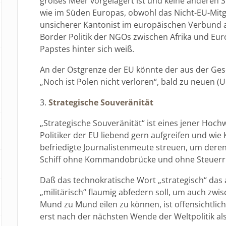
großes Meer vorgelagert ist und keine anderen 
wie im Süden Europas, obwohl das Nicht-EU-Mitgl
unsicherer Kantonist im europäischen Verbund a
Border Politik der NGOs zwischen Afrika und Eur
Papstes hinter sich weiß.
An der Ostgrenze der EU könnte der aus der Ges
„Noch ist Polen nicht verloren“, bald zu neuen
3.
Strategische Souveränität
„Strategische Souveränität“ ist eines jener Hochw
Politiker der EU liebend gern aufgreifen und wie
befriedigte Journalistenmeute streuen, um dere
Schiff ohne Kommandobrücke und ohne Steuerrud
Daß das technokratische Wort „strategisch“ das a
„militärisch“ flaumig abfedern soll, um auch zw
Mund zu Mund eilen zu können, ist offensichtlich
erst nach der nächsten Wende der Weltpolitik al