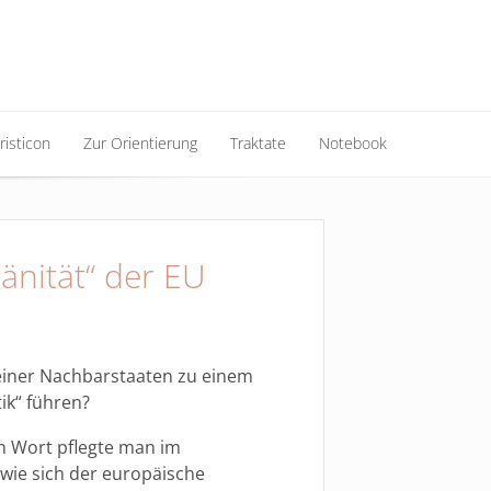
risticon
Zur Orientierung
Traktate
Notebook
risticon
Zur Orientierung
Traktate
Notebook
änität“ der EU
einer Nachbarstaaten zu einem
ik“ führen?
n Wort pflegte man im
 wie sich der europäische