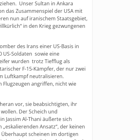
iehen. Unser Sultan in Ankara
chon das Zusammenspiel der USA mit
eren nun auf iranischem Staatsgebiet,
llkürlich“ in den Krieg gezwungenen
omber des Irans einer US-Basis in
00 US-Soldaten sowie eine
ifer wurden trotz Tiefflug als
arischer F-15-Kämpfer, der nur zwei
m Luftkampf neutralisieren.
 Flugzeugen angriffen, nicht wie
eran vor, sie beabsichtigten, ihr
 wollen. Der Scheich und
 Jassim Al-Thani äußerte sich
m „eskalierenden Ansatz“, der keinen
. Überhaupt scheinen im dortigen