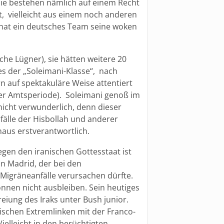
sie bestehen nämlich auf einem Recht
t, vielleicht aus einem noch anderen
hat ein deutsches Team seine woken
e Lügner), sie hätten weitere 20
es der „Soleimani-Klasse“, nach
 auf spektakuläre Weise attentiert
er Amtsperiode). Soleimani genoß im
nicht verwunderlich, denn dieser
fälle der Hisbollah und anderer
aus erstverantwortlich.
egen den iranischen Gottesstaat ist
n Madrid, der bei den
Migräneanfälle verursachen dürfte.
nnen nicht ausbleiben. Sein heutiges
reiung des Iraks unter Bush junior.
ischen Extremlinken mit der Franco-
lleicht in den berüchtigten