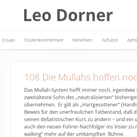
Essays
Studienkommentare
Mimetikon
Aufsätze
Apho
Essays
Studienkommentare
Mimetikon
Aufsätze
Apho
108 Die Mullahs hoffen no
Das Mullah-System hofft immer noch, irgendwie
zweitälteste Sohn des „neutralisierten“ bisherige
übernehmen. Er gilt als „Hartgesottener“ (Hardlin
Beweis für den unerfreulichen Tatbestand, daß de
seinen defaitistischen Kurs zu ändern – und ein 
auch den neuen Führer-Nachfolger ins Visier z
walking“ mehr auf der umkämpften Bühne.