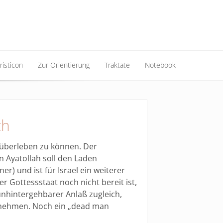
risticon
Zur Orientierung
Traktate
Notebook
risticon
Zur Orientierung
Traktate
Notebook
ch
 überleben zu können. Der
n Ayatollah soll den Laden
er) und ist für Israel ein weiterer
r Gottessstaat noch nicht bereit ist,
unhintergehbarer Anlaß zugleich,
u nehmen. Noch ein „dead man