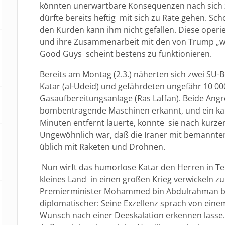
könnten unerwartbare Konsequenzen nach sich z
dürfte bereits heftig mit sich zu Rate gehen. S
den Kurden kann ihm nicht gefallen. Diese operi
und ihre Zusammenarbeit mit den von Trump „wi
Good Guys scheint bestens zu funktionieren.
Bereits am Montag (2.3.) näherten sich zwei SU-B
Katar (al-Udeid) und gefährdeten ungefähr 10 0
Gasaufbereitungsanlage (Ras Laffan). Beide Angre
bombentragende Maschinen erkannt, und ein kat
Minuten entfernt lauerte, konnte sie nach kurze
Ungewöhnlich war, daß die Iraner mit bemannten
üblich mit Raketen und Drohnen.
Nun wirft das humorlose Katar den Herren in Teh
kleines Land in einen großen Krieg verwickeln zu
Premierminister Mohammed bin Abdulrahman bin
diplomatischer: Seine Exzellenz sprach von eine
Wunsch nach einer Deeskalation erkennen lasse