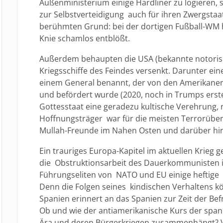
Außenministerium einige Hardliner zu logieren, 
zur Selbstverteidigung auch für ihren Zwergstaa
berühmten Grund: bei der dortigen Fußball-WM 
Knie schamlos entblößt.
Außerdem behaupten die USA (bekannte notorisch
Kriegsschiffe des Feindes versenkt. Darunter ein
einem General benannt, der von den Amerikanern
und befördert wurde (2020, noch in Trumps erst
Gottesstaat eine geradezu kultische Verehrung, 
Hoffnungsträger war für die meisten Terrorüber
Mullah-Freunde im Nahen Osten und darüber hin
Ein trauriges Europa-Kapitel im aktuellen Krieg g
die Obstruktionsarbeit des Dauerkommunisten i
Führungseliten von NATO und EU einige heftige 
Denn die Folgen seines kindischen Verhaltens kö
Spanien erinnert an das Spanien zur Zeit der Bef
Ob und wie der antiamerikanische Kurs der span
Ära und deren Bürgerkriegen zusammenhängt? Vie