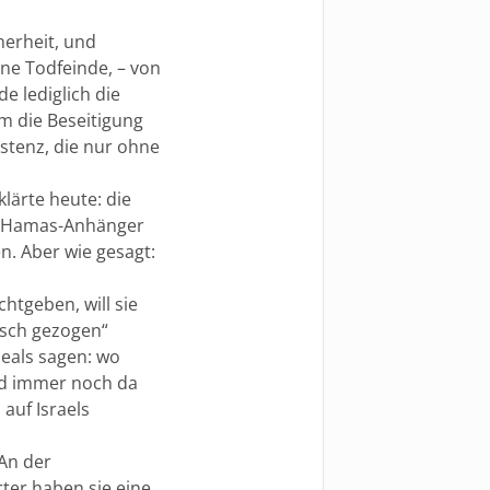
herheit, und
ine Todfeinde, – von
e lediglich die
um die Beseitigung
xistenz, die nur ohne
lärte heute: die
ie Hamas-Anhänger
n. Aber wie gesagt:
tgeben, will sie
isch gezogen“
Deals sagen: wo
ind immer noch da
auf Israels
 An der
er haben sie eine