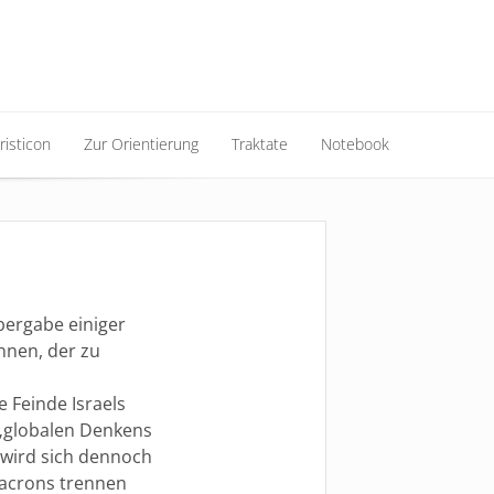
risticon
Zur Orientierung
Traktate
Notebook
risticon
Zur Orientierung
Traktate
Notebook
bergabe einiger
onnen, der zu
e Feinde Israels
 „globalen Denkens
wird sich dennoch
acrons trennen