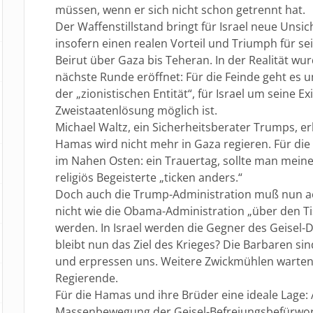
müssen, wenn er sich nicht schon getrennt hat.
Der Waffenstillstand bringt für Israel neue Unsic
insofern einen realen Vorteil und Triumph für se
Beirut über Gaza bis Teheran. In der Realität wurd
nächste Runde eröffnet: Für die Feinde geht es 
der „zionistischen Entität“, für Israel um seine E
Zweistaatenlösung möglich ist.
Michael Waltz, ein Sicherheitsberater Trumps, erk
Hamas wird nicht mehr in Gaza regieren. Für d
im Nahen Osten: ein Trauertag, sollte man meine
religiös Begeisterte „ticken anders.“
Doch auch die Trump-Administration muß nun ach
nicht wie die Obama-Administration „über den T
werden. In Israel werden die Gegner des Geisel-
bleibt nun das Ziel des Krieges? Die Barbaren s
und erpressen uns. Weitere Zwickmühlen warten 
Regierende.
Für die Hamas und ihre Brüder eine ideale Lage:
Massenbewegung der Geisel-Befreiungsbefürwort