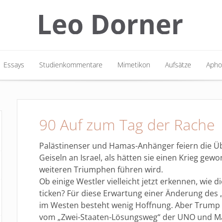
Essays
Studienkommentare
Mimetikon
Aufsätze
Apho
Essays
Studienkommentare
Mimetikon
Aufsätze
Apho
90 Auf zum Tag der Rache
Palästinenser und Hamas-Anhänger feiern die Ü
Geiseln an Israel, als hätten sie einen Krieg gew
weiteren Triumphen führen wird.
Ob einige Westler vielleicht jetzt erkennen, wie di
ticken? Für diese Erwartung einer Änderung des
im Westen besteht wenig Hoffnung. Aber Trump 
vom „Zwei-Staaten-Lösungsweg“ der UNO und M