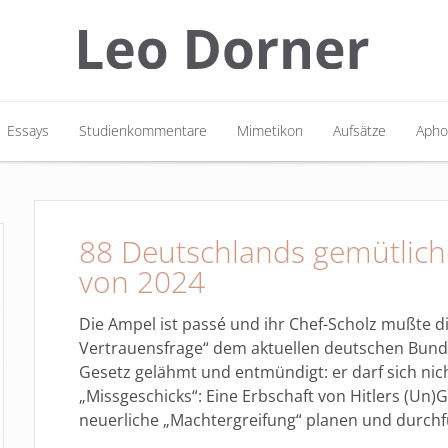
Essays
Studienkommentare
Mimetikon
Aufsätze
Apho
Essays
Studienkommentare
Mimetikon
Aufsätze
Apho
88 Deutschlands gemütlich
von 2024
Die Ampel ist passé und ihr Chef-Scholz mußte 
Vertrauensfrage“ dem aktuellen deutschen Bunde
Gesetz gelähmt und entmündigt: er darf sich nich
„Missgeschicks“: Eine Erbschaft von Hitlers (Un)G
neuerliche „Machtergreifung“ planen und durch