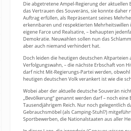
Die abgetretene Ampel-Regierung der aktuellen 
das Vertrauen des Souveräns, sie konnte daher 
Auftrag erfüllen, als Repräsentant seines Mehrhe
erkennbaren und respektierten Mehrheitswillen i
eigene Farce und Realsatire, – behaupten jedenfa
Demokratie. Neuwahlen sollen nun das Schlamma
aber auch niemand verhindert hat.
Doch leiden die heutigen deutschen Altparteien 
Verfolgungswahn, – die nächste Erbschaft von Hi
darf nicht Mit-Regierungs-Partei werden, obwohl 
heutigen deutschen Volk verankert ist wie die s
Wobei aber der aktuelle deutsche Souverän nich
„Bevölkerung“ genannt werden darf – noch eine E
Tausendjährigem Reich. Nur noch gelegentlich d
Gebrauchsmöbel (als Camping-Stuhl?) mitgeführt
Sportbewerben, die Nationalstaaten aus aller H
In dieser Lage, die irgendwie (Genaues wissen n