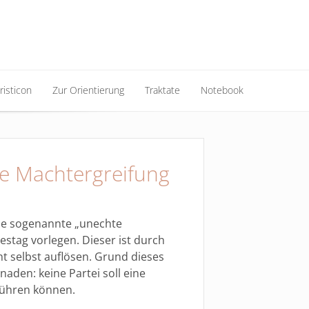
risticon
Zur Orientierung
Traktate
Notebook
risticon
Zur Orientierung
Traktate
Notebook
e Machtergreifung
die sogenannte „unechte
stag vorlegen. Dieser ist durch
t selbst auflösen. Grund dieses
naden: keine Partei soll eine
führen können.