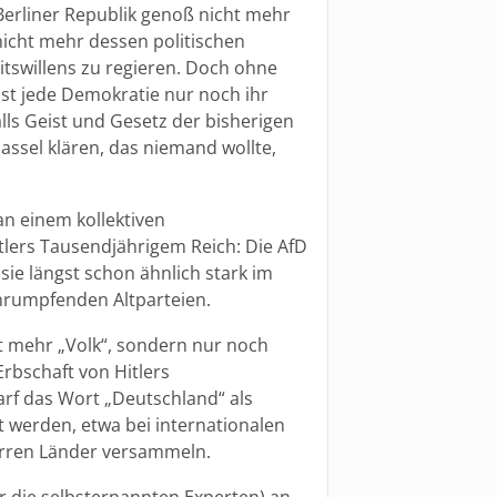
Berliner Republik genoß nicht mehr
nicht mehr dessen politischen
itswillens zu regieren. Doch ohne
st jede Demokratie nur noch ihr
lls Geist und Gesetz der bisherigen
ssel klären, das niemand wollte,
an einem kollektiven
tlers Tausendjährigem Reich: Die AfD
sie längst schon ähnlich stark im
chrumpfenden Altparteien.
t mehr „Volk“, sondern nur noch
rbschaft von Hitlers
arf das Wort „Deutschland“ als
 werden, etwa bei internationalen
erren Länder versammeln.
ur die selbsternannten Experten) an